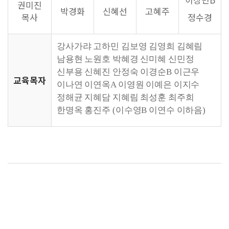
권미진
박경화
신혜선
고혜주
목사
정수경
강사가랴 고하민 김보영 김영희 김혜림
남용현 노원호 박혜경 신미혜 신민정
신부용 신혜진 안정숙 이경순B 이근우
교육목자
이나연 이연옥A 이영원 이예은 이지수
정해균 지혜담 지혜림 최성훈 최주희
한명옥 홍진주 (이수영B 이연수 이하음)