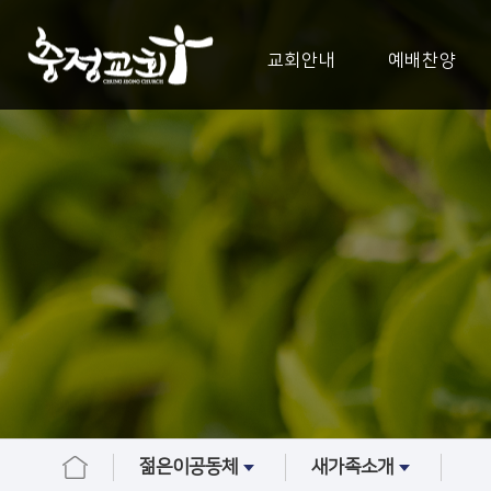
교회안내
예배찬양
젊은이공동체
새가족소개