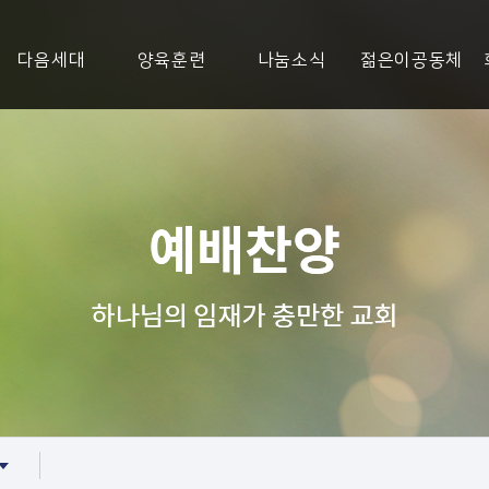
다음세대
양육훈련
나눔소식
젊은이공동체