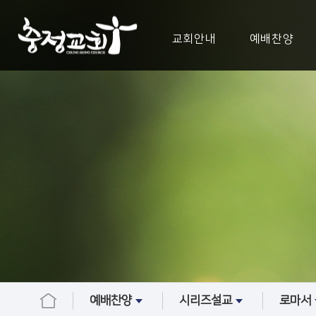
교회안내
예배찬양
예배찬양
시리즈설교
로마서