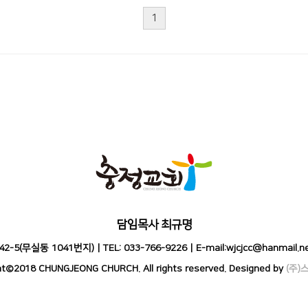
1
담임목사 최규명
(무실동 1041번지) | TEL: 033-766-9226 | E-mail:wjcjcc@hanma
ht©2018 CHUNGJEONG CHURCH. All rights reserved.
Designed by
(주