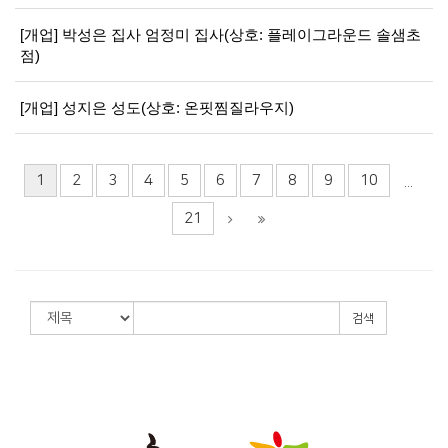
[개업] 박성은 집사 엄정미 집사(상호: 플레이그라운드 솔샘초
점)
[개업] 성지은 성도(상호: 온핏찜질라우지)
1
2
3
4
5
6
7
8
9
10
...
21
검색