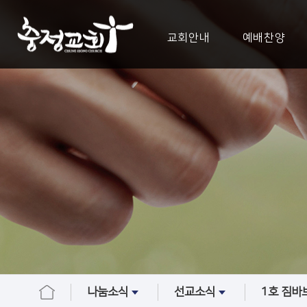
교회안내
예배찬양
나눔소식
선교소식
1호 짐바