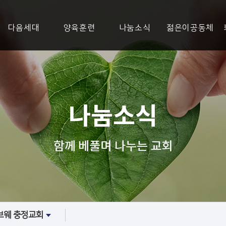
다음세대
양육훈련
나눔소식
젊은이공동체
브웨 충정교회